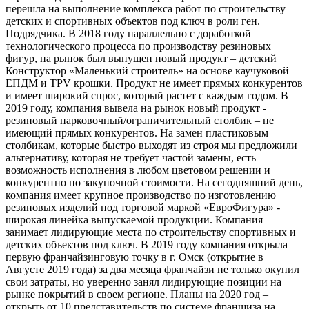
перешла на выполнение комплекса работ по строительству
детских и спортивных объектов под ключ в роли ген.
Подрядчика. В 2018 году параллельно с доработкой
технологического процесса по производству резиновых
фигур, на рынок был выпущен новый продукт – детский
Конструктор «Маленький строитель» на основе каучуковой
ЕПДМ и TPV крошки. Продукт не имеет прямых конкурентов
и имеет широкий спрос, который растет с каждым годом. В
2019 году, компания вывела на рынок новый продукт -
резиновый парковочный/ограничительный столбик – не
имеющий прямых конкурентов. На замен пластиковым
столбикам, которые быстро выходят из строя мы предложили
альтернативу, которая не требует частой замены, есть
возможность исполнения в любом цветовом решении и
конкурентно по закупочной стоимости. На сегодняшний день,
компания имеет крупное производство по изготовлению
резиновых изделий под торговой маркой «ЕвроФигура» -
широкая линейка выпускаемой продукции. Компания
занимает лидирующие места по строительству спортивных и
детских объектов под ключ. В 2019 году компания открыла
первую франчайзинговую точку в г. Омск (открытие в
Августе 2019 года) за два месяца франчайзи не только окупил
свои затраты, но уверенно занял лидирующие позиции на
рынке покрытий в своем регионе. Планы на 2020 год –
открыть от 10 представительств по системе франшиза на