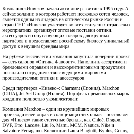
Компания «Инвеко» начала активное развитие в 1995 году. А
сейчас холдинг, в котором работают несколько сотен человек,
является одним из лидеров на оптическом рынке России и
стран СНГ. «Инвеко» участвует во всех статусных отраслевых
мероприятиях, организует оптовые поставки оптики,
аксессуаров и сопутствующих товаров для крупных
партнёров и предоставляет российскому бизнесу уникальный
доступ к ведущим брендам мира.
На рубеже тысячелетий компания запустила дочерний проект
— сеть салонов «Оптика Фаворит». Наполнить ассортимент
брендовыми оправами и высокорейтинговыми продуктами
позволило сотрудничество с ведущими мировыми
производителями оптики и аксессуаров.
Среди партнёров «Инвеко»: Charmant (Япония), Marchon
(США), Jet Set Group (Италия). Портфель премиальных марок
холдинга полностью укомплектован:
Компания Marchon – один из крупнейших мировых
производителей оправ и солнцезащитных очков – поставляет
для «Инвеко» такие статусные бренды, как Chloé, Dragon,
DVF, Etro, Lacoste, Liu Jo, Marni, MCM, Nautica, Nike и
Salvatore Ferragamo. Коллекции Laura Biagiotti, Byblos, Genny,