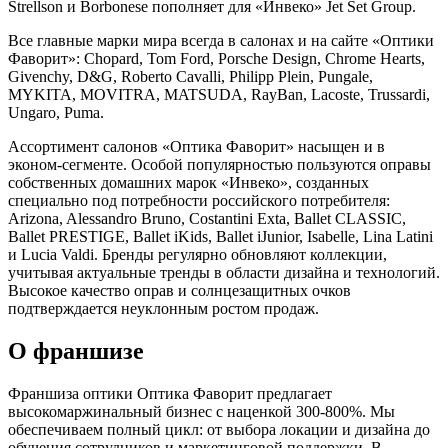
Strellson и Borbonese пополняет для «Инвеко» Jet Set Group.
Все главные марки мира всегда в салонах и на сайте «Оптики
Фаворит»: Chopard, Tom Ford, Porsche Design, Chrome Hearts,
Givenchy, D&G, Roberto Cavalli, Philipp Plein, Pungale,
MYKITA, MOVITRA, MATSUDA, RayBan, Lacoste, Trussardi,
Ungaro, Puma.
Ассортимент салонов «Оптика Фаворит» насыщен и в
эконом-сегменте. Особой популярностью пользуются оправы
собственных домашних марок «Инвеко», созданных
специально под потребности российского потребителя:
Arizona, Alessandro Bruno, Costantini Exta, Ballet CLASSIC,
Ballet PRESTIGE, Ballet iKids, Ballet iJunior, Isabelle, Lina Latini
и Lucia Valdi. Бренды регулярно обновляют коллекции,
учитывая актуальные тренды в области дизайна и технологий.
Высокое качество оправ и солнцезащитных очков
подтверждается неуклонным ростом продаж.
О франшизе
Франшиза оптики Оптика Фаворит предлагает
высокомаржинальный бизнес с наценкой 300-800%. Мы
обеспечиваем полный цикл: от выбора локации и дизайна до
обучения сотрудников и маркетинговой поддержки. В