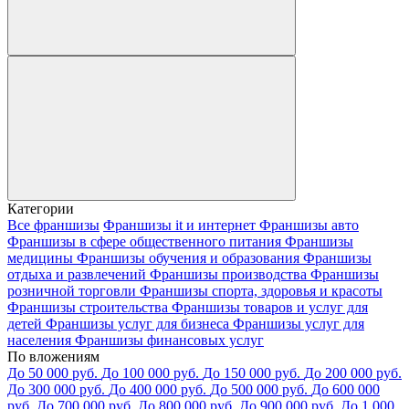
Категории
Все франшизы
Франшизы it и интернет
Франшизы авто
Франшизы в сфере общественного питания
Франшизы
медицины
Франшизы обучения и образования
Франшизы
отдыха и развлечений
Франшизы производства
Франшизы
розничной торговли
Франшизы спорта, здоровья и красоты
Франшизы строительства
Франшизы товаров и услуг для
детей
Франшизы услуг для бизнеса
Франшизы услуг для
населения
Франшизы финансовых услуг
По вложениям
До 50 000 руб.
До 100 000 руб.
До 150 000 руб.
До 200 000 руб.
До 300 000 руб.
До 400 000 руб.
До 500 000 руб.
До 600 000
руб.
До 700 000 руб.
До 800 000 руб.
До 900 000 руб.
До 1 000