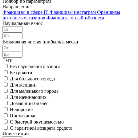
Подбор по параметрам
Направление
Франшизы в сфере IT
Франшизы инстаграм
Франшизы
интернет-магазинов
Франшизы онлайн-бизнеса
Паушальный взнос
Возможная чистая прибыль в месяц
Тэги
Без паушального взноса
Без роялти
Для большого города
Для женщин
Для маленького города
Для начинающих
Домашний бизнес
Недорогие
Популярные
С быстрой окупаемостью
С гарантией возврата средств
Инвестиции