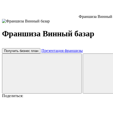
Франшиза Винный 
Франшиза Винный базар
Презентация франшизы
Получить бизнес план
Поделиться: