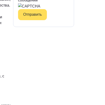
сообщений
ества.
 и
и
, с