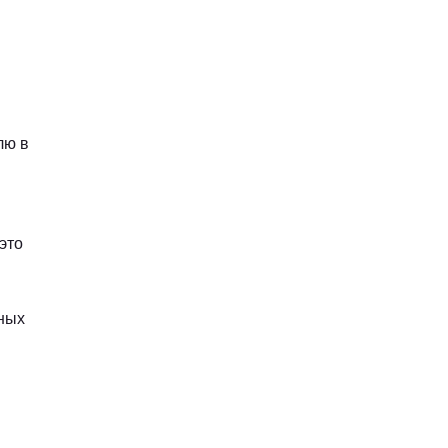
лю в
это
чных