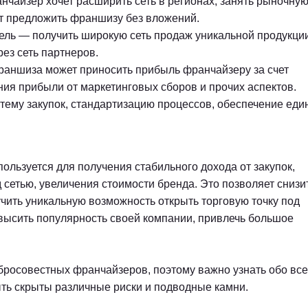
чайзер хочет расширить сеть в регионах, занять рыночную
ет предложить франшизу без вложений.
ель — получить широкую сеть продаж уникальной продукции
ез сеть партнеров.
раншиза может приносить прибыль франчайзеру за счет
ния прибыли от маркетинговых сборов и прочих аспектов.
стему закупок, стандартизацию процессов, обеспечение еди
ользуется для получения стабильного дохода от закупок,
сетью, увеличения стоимости бренда. Это позволяет снизи
чить уникальную возможность открыть торговую точку под
высить популярность своей компании, привлечь большое
обросовестных франчайзеров, поэтому важно узнать обо все
быть скрыты различные риски и подводные камни.