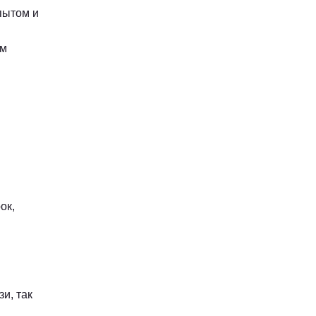
пытом и
ым
ок,
и, так