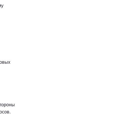
му
товых
стороны
осов.