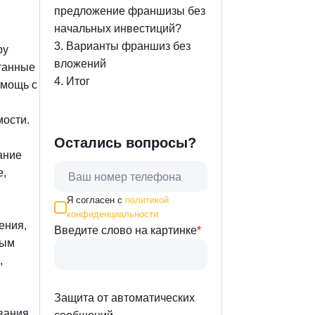
предложение франшизы без
начальных инвестиций?
3.
Варианты франшиз без
ру
вложений
отанные
4.
Итог
омощь с
мости.
Остались вопросы?
ание
е,
Я согласен с
политикой
конфиденциальности
ения,
Введите слово на картинке
*
ным
,
Защита от автоматических
вания,